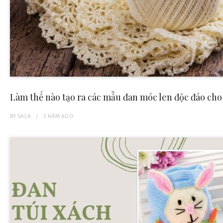
Làm thế nào tạo ra các mẫu đan móc len độc đáo ch
BY
SALA
1 NĂM
AGO