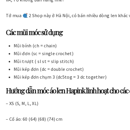
Tớ mua
2 Shop này ở Hà Nội, có bán nhiều dòng len khác
Các mũi móc sử dụng
Mũi bính (ch = chain)
Mũi đơn (sc = single crochet)
Mũi trượt ( sl st = slip stitch)
Mũi kép đơn (dc = double crochet)
Mũi kép đơn chụm 3 (dc5tog = 3 dc together)
Hướng dẫn móc áo len Hapink linh hoạt cho các 
– XS (S, M, L, XL)
– Cổ áo: 60 (64) (68) (74) cm