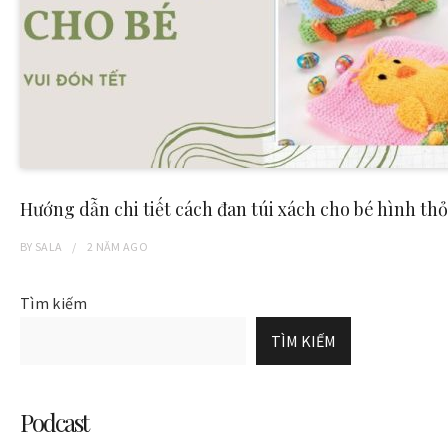
Hướng dẫn chi tiết cách đan túi xách cho bé hình thỏ
BY
SALA
2 NĂM
AGO
Tìm kiếm
TÌM KIẾM
Podcast