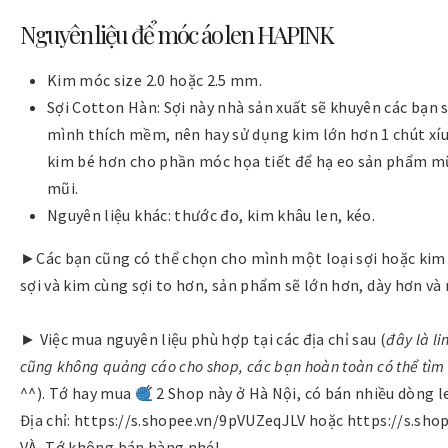
Nguyên liệu để móc áo len HAPINK
Kim móc size 2.0 hoặc 2.5 mm.
Sợi Cotton Hàn: Sợi này nhà sản xuất sẽ khuyên các bạn
mình thích mềm, nên hay sử dụng kim lớn hơn 1 chút xí
kim bé hơn cho phần móc họa tiết để hạ eo sản phẩm mũ
mũi.
Nguyên liệu khác: thước đo, kim khâu len, kéo.
►Các bạn cũng có thể chọn cho mình một loại sợi hoặc kim k
sợi và kim cùng sợi to hơn, sản phẩm sẽ lớn hơn, dày hơn và 
► Việc mua nguyên liệu phù hợp tại các địa chỉ sau (
đây là l
cũng không quảng cáo cho shop, các bạn hoàn toàn có thể tìm t
^^). Tớ hay mua
2 Shop này ở Hà Nội, có bán nhiều dòng l
Địa chỉ: https://s.shopee.vn/9pVUZeqJLV hoặc https://s.sho
VÀ, Tớ không bán hàng nhé!