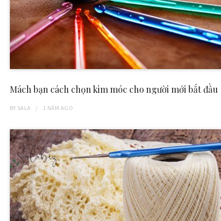
Mách bạn cách chọn kim móc cho người mới bắt đầu
BY
SALA
1 NĂM
AGO