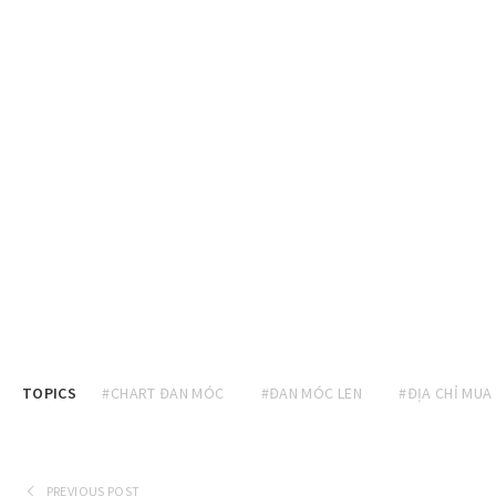
TOPICS
#CHART ĐAN MÓC
#ĐAN MÓC LEN
#ĐỊA CHỈ MUA
PREVIOUS POST