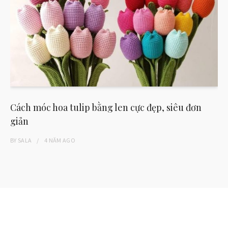
Cách móc hoa tulip bằng len cực đẹp, siêu đơn
giản
BY
SALA
4 NĂM
AGO