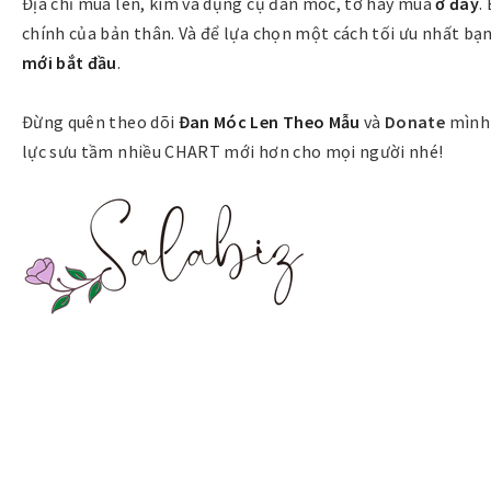
Địa chỉ mua len, kim và dụng cụ đan móc, tớ hay mua
ở đây
.
chính của bản thân. Và để lựa chọn một cách tối ưu nhất b
mới bắt đầu
.
Đừng quên theo dõi
Đan Móc Len Theo Mẫu
và
Donate
mình 
lực sưu tầm nhiều CHART mới hơn cho mọi người nhé!