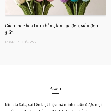
Cách móc hoa tulip bằng len cực đẹp, siêu đơn
giản
BY
SALA
4 NĂM
AGO
About
Mình là Sala, cái tên biệt hiệu mà mình muốn được mọi
người gọi. Bởi khi phát âm “
S-A-L-A
” thì khẩu hình miệng