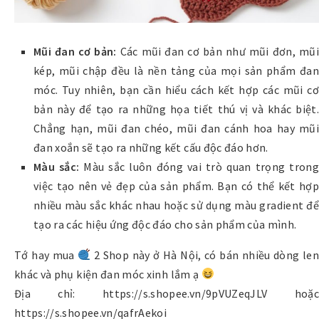
Mũi đan cơ bản:
Các mũi đan cơ bản như mũi đơn, mũ
kép, mũi chập đều là nền tảng của mọi sản phẩm đan
móc. Tuy nhiên, bạn cần hiểu cách kết hợp các mũi cơ
bản này để tạo ra những họa tiết thú vị và khác biệt.
Chẳng hạn, mũi đan chéo, mũi đan cánh hoa hay mũi
đan xoắn sẽ tạo ra những kết cấu độc đáo hơn.
Màu sắc:
Màu sắc luôn đóng vai trò quan trọng trong
việc tạo nên vẻ đẹp của sản phẩm. Bạn có thể kết hợp
nhiều màu sắc khác nhau hoặc sử dụng màu gradient để
tạo ra các hiệu ứng độc đáo cho sản phẩm của mình.
Tớ hay mua
2 Shop này ở Hà Nội, có bán nhiều dòng len
khác và phụ kiện đan móc xinh lắm ạ
Địa chỉ: https://s.shopee.vn/9pVUZeqJLV hoặc
https://s.shopee.vn/qafrAekoi