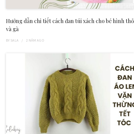
Hướng dẫn chi tiết cách đan túi xách cho bé hình thỏ
và gà
BY
SALA
2 NĂM
AGO