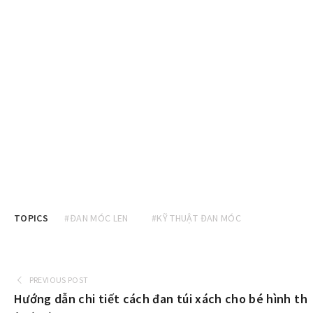
TOPICS
#ĐAN MÓC LEN
#KỸ THUẬT ĐAN MÓC
PREVIOUS POST
Hướng dẫn chi tiết cách đan túi xách cho bé hình th