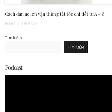
Cách đan áo len vặn thừng tết tóc chi tiết từ A – Z
BY
SALA
2 NĂM
AGO
Tìm kiếm
TÌM KIẾM
Podcast