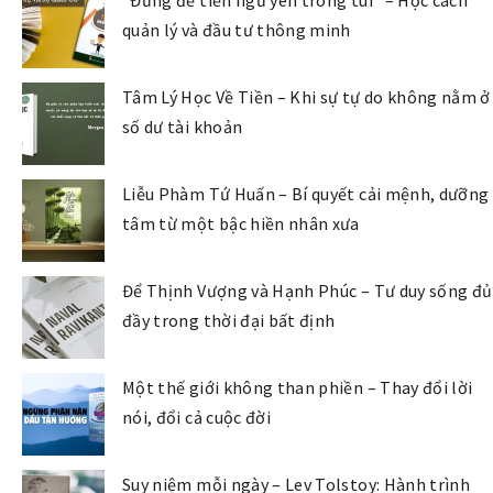
“Đừng để tiền ngủ yên trong túi” – Học cách
quản lý và đầu tư thông minh
Tâm Lý Học Về Tiền – Khi sự tự do không nằm ở
số dư tài khoản
Liễu Phàm Tứ Huấn – Bí quyết cải mệnh, dưỡng
tâm từ một bậc hiền nhân xưa
Để Thịnh Vượng và Hạnh Phúc – Tư duy sống đủ
đầy trong thời đại bất định
Một thế giới không than phiền – Thay đổi lời
nói, đổi cả cuộc đời
Suy niệm mỗi ngày – Lev Tolstoy: Hành trình