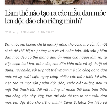
Làm thế nào tạo ra các mẫu đan móc
len độc đáo cho riêng mình?
BY
SALA
1 NĂM
AGO
DIY CRAFT
Đan móc len không chỉ là một kỹ năng thủ công mà còn là một
cách để thể hiện sự sáng tạo và cá nhân hóa. Mỗi sản phẩm
đan móc đều có thể mang dấu ấn riêng của người làm ra, từ
việc chọn loại len, màu sắc, cho đến kiểu móc và kỹ thuật sử
dụng. Tuy nhiên, với sự phát triển mạnh mẽ của cộng đồng đan
móc và sự xuất hiện ngày càng nhiều các mẫu thiết kế sẵn,
việc tạo ra một sản phẩm độc đáo, khác biệt dường như là
một thử thách lớn đối với những ai muốn thể hiện bản thân
qua công việc này. Vậy, làm thế nào để tạo ra các mẫu đan
móc len độc đáo cho riêng mình? Cùng
Salabiz
tìm hiểu v