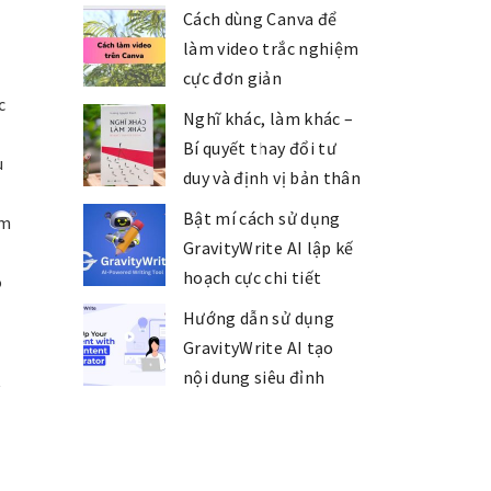
Cách dùng Canva để
làm video trắc nghiệm
cực đơn giản
c
Nghĩ khác, làm khác –
Bí quyết thay đổi tư
u
duy và định vị bản thân
Bật mí cách sử dụng
àm
GravityWrite AI lập kế
hoạch cực chi tiết
ó
Hướng dẫn sử dụng
GravityWrite AI tạo
nội dung siêu đỉnh
ý