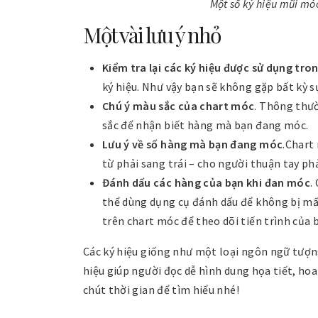
Một số ký hiệu mũi mó
Một vài lưu ý nhỏ
Kiểm tra lại các ký hiệu được sử dụng tr
ký hiệu. Như vậy bạn sẽ không gặp bất kỳ 
Chú ý màu sắc của chart móc
. Thông thư
sắc để nhận biết hàng mà bạn đang móc.
Lưu ý về số hàng mà bạn đang móc
.Chart
từ phải sang trái – cho người thuận tay phả
Đánh dấu các hàng của bạn khi đan móc
.
thể dùng dụng cụ đánh dấu để không bị mất
trên chart móc để theo dõi tiến trình của 
Các ký hiệu giống như một loại ngôn ngữ tượ
hiệu giúp người đọc dễ hình dung họa tiết, ho
chút thời gian để tìm hiểu nhé!