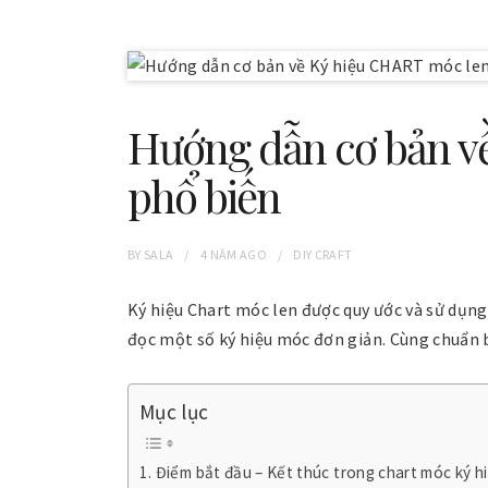
Hướng dẫn cơ bản v
phổ biến
BY
SALA
4 NĂM
AGO
DIY CRAFT
Ký hiệu Chart móc len được quy ước và sử dụng n
đọc một số ký hiệu móc đơn giản. Cùng chuẩn bị
Mục lục
Điểm bắt đầu – Kết thúc trong chart móc ký h