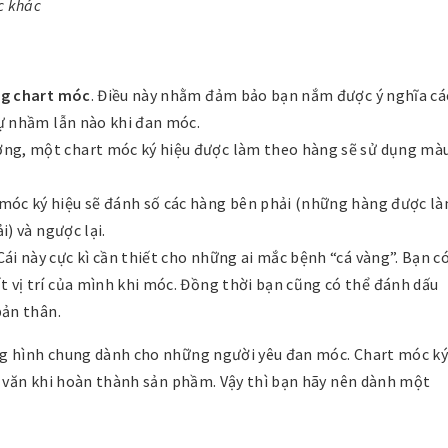
c khác
ong chart móc
. Điều này nhằm đảm bảo bạn nắm được ý nghĩa cá
sự nhầm lẫn nào khi đan móc.
ờng, một chart móc ký hiệu được làm theo hàng sẽ sử dụng mà
 móc ký hiệu sẽ đánh số các hàng bên phải (những hàng được l
i) và ngược lại.
 Cái này cực kì cần thiết cho những ai mắc bệnh “cá vàng”. Bạn c
 vị trí của mình khi móc. Đồng thời bạn cũng có thể đánh dấu
bản thân.
ng hình chung dành cho những người yêu đan móc. Chart móc k
a văn khi hoàn thành sản phầm. Vậy thì bạn hãy nên dành một