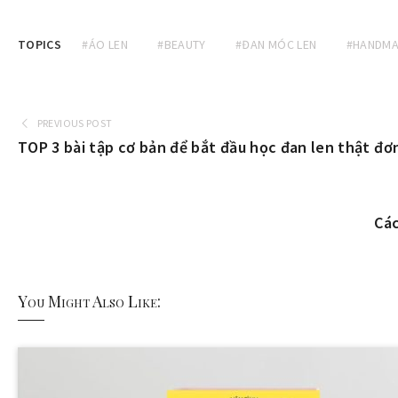
TOPICS
#ÁO LEN
#BEAUTY
#ĐAN MÓC LEN
#HANDM
PREVIOUS POST
TOP 3 bài tập cơ bản để bắt đầu học đan len thật đơ
Các
You Might Also Like: