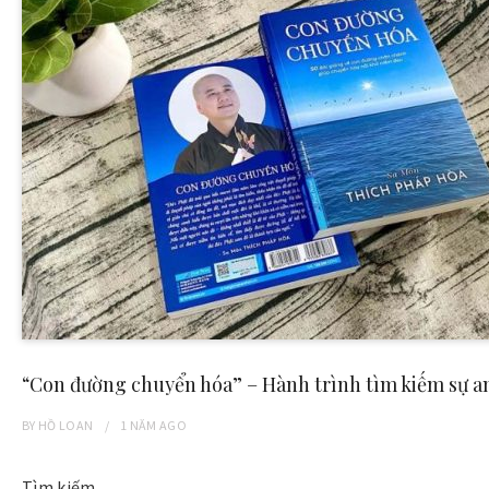
“Con đường chuyển hóa” – Hành trình tìm kiếm sự an
BY
HỒ LOAN
1 NĂM
AGO
Tìm kiếm