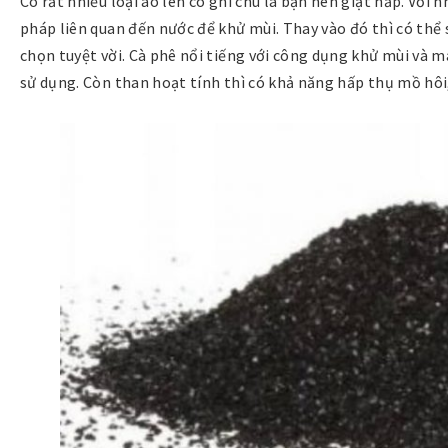
Có rất nhiều loại áo len có ghi chú là bạn nên giặt hấp. Với
pháp liên quan đến nước để khử mùi. Thay vào đó thì có thể 
chọn tuyệt vời. Cà phê nổi tiếng với công dụng khử mùi và 
sử dụng. Còn than hoạt tính thì có khả năng hấp thụ mồ hôi