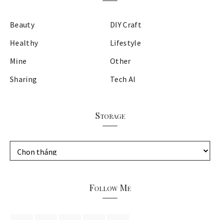
Beauty
DIY Craft
Healthy
Lifestyle
Mine
Other
Sharing
Tech AI
Storage
S
t
o
r
Follow Me
a
g