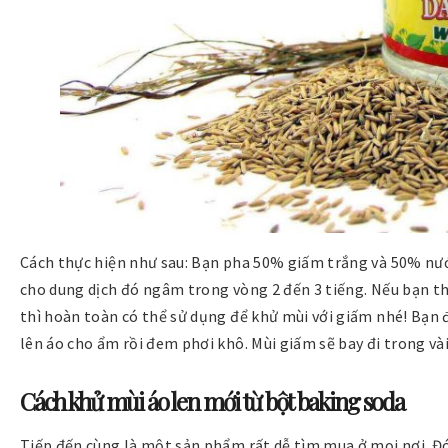
Cách thực hiện như sau: Bạn pha 50% giấm trắng và 50% nước
cho dung dịch đó ngâm trong vòng 2 đến 3 tiếng. Nếu bạn th
thì hoàn toàn có thể sử dụng để khử mùi với giấm nhé! Bạn đ
lên áo cho ẩm rồi đem phơi khô. Mùi giấm sẽ bay đi trong và
Cách khử mùi áo len mới từ bột baking soda
Tiếp đến cùng là một sản phẩm rất dễ tìm mua ở mọi nơi. Đó