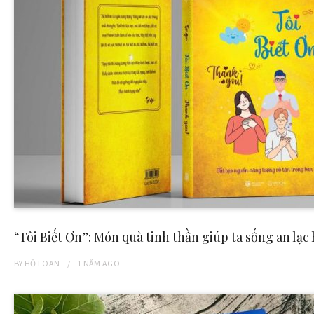
“Tôi Biết Ơn”: Món quà tinh thần giúp ta sống an lạc
BY
HỒ LOAN
1 NĂM
AGO