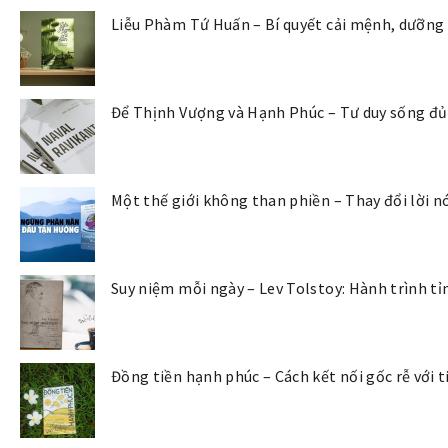
Liễu Phàm Tứ Huấn – Bí quyết cải mệnh, dưỡng
Để Thịnh Vượng và Hạnh Phúc – Tư duy sống đủ 
Một thế giới không than phiền – Thay đổi lời nó
Suy niệm mỗi ngày – Lev Tolstoy: Hành trình tỉ
Đồng tiền hạnh phúc – Cách kết nối gốc rễ với t