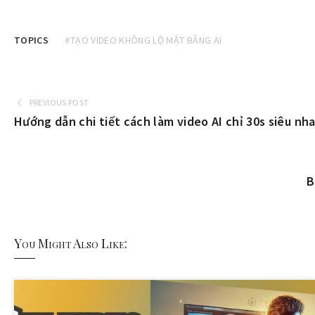
TOPICS
#TẠO VIDEO KHÔNG LỘ MẶT BẰNG AI
PREVIOUS POST
Hướng dẫn chi tiết cách làm video AI chỉ 30s siêu nh
B
You Might Also Like: