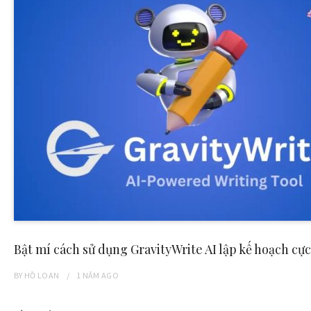
Bật mí cách sử dụng GravityWrite AI lập kế hoạch cực 
BY
HỒ LOAN
1 NĂM
AGO