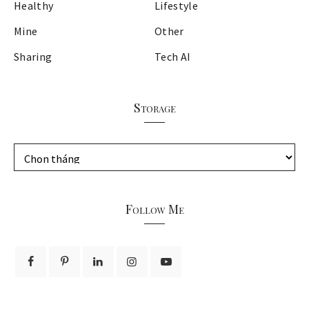
Healthy
Lifestyle
Mine
Other
Sharing
Tech AI
Storage
S
t
o
r
Follow Me
a
g
e