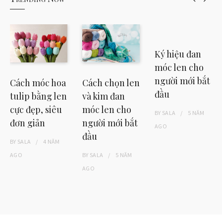
Cách móc hoa
Cách chọn len
Ký hiệu đan
tulip bằng len
và kim đan
móc len cho
cực đẹp, siêu
móc len cho
người mới bắt
đơn giản
người mới bắt
đầu
đầu
BY
SALA
4 NĂM
BY
SALA
5 NĂM
AGO
BY
SALA
5 NĂM
AGO
AGO