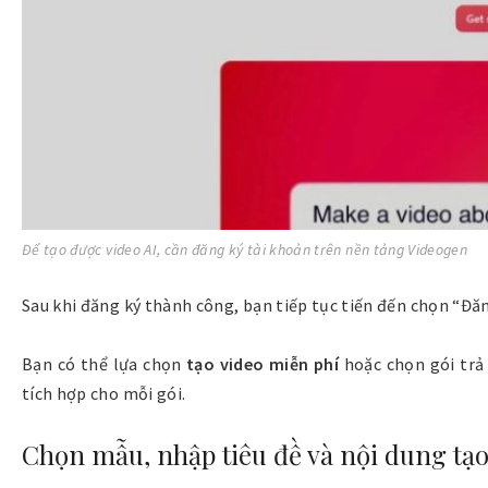
Để tạo được video AI, cần đăng ký tài khoản trên nền tảng Videogen
Sau khi đăng ký thành công, bạn tiếp tục tiến đến chọn “
Đă
Bạn có thể lựa chọn
tạo video miễn phí
hoặc chọn gói trả
tích hợp cho mỗi gói.
Chọn mẫu, nhập tiêu đề và nội dung tạo