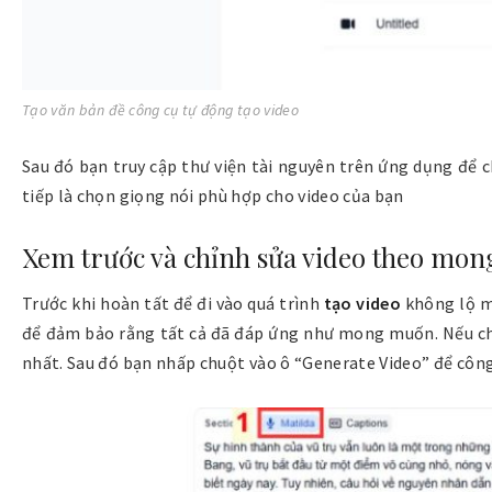
Tạo văn bản đề công cụ tự động tạo video
Sau đó bạn truy cập thư viện tài nguyên trên ứng dụng để 
tiếp là chọn giọng nói phù hợp cho video của bạn
Xem trước và chỉnh sửa video theo mo
Trước khi hoàn tất để đi vào quá trình
tạo video
không lộ m
để đảm bảo rằng tất cả đã đáp ứng như mong muốn. Nếu chưa
nhất. Sau đó bạn nhấp chuột vào ô “
Generate Video
” để công