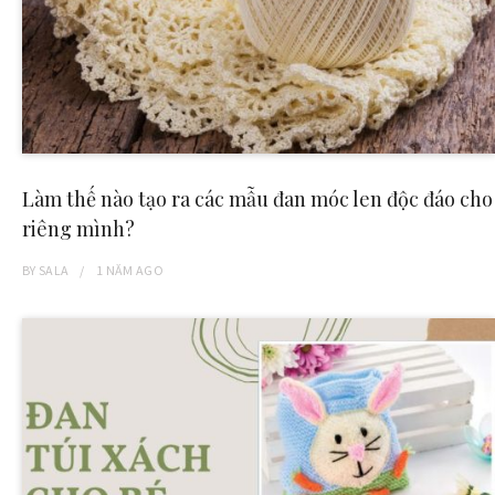
Làm thế nào tạo ra các mẫu đan móc len độc đáo cho
riêng mình?
BY
SALA
1 NĂM
AGO