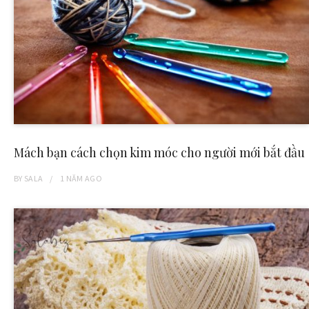
Mách bạn cách chọn kim móc cho người mới bắt đầu
BY
SALA
1 NĂM
AGO