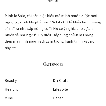
About
Mình là Sala, cái tên biệt hiệu mà mình muốn được mọi
người gọi. Bởi khi phát âm “
S-A-L-A
” thì khẩu hình miệng
sẽ mở ra như sắp nở nụ cười. Nó có ý nghĩa cho sự an
nhiên và những điều kỳ diệu. Đây cũng chính là thông
điệp mà mình muốn gửi gắm trong hành trình kết nối
này. ^^
Cattergory
Beauty
DIY Craft
Healthy
Lifestyle
Mine
Other