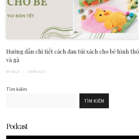
Hướng dẫn chi tiết cách đan túi xách cho bé hình thỏ
và gà
BY
SALA
2 NĂM
AGO
Tìm kiếm
TÌM KIẾM
Podcast