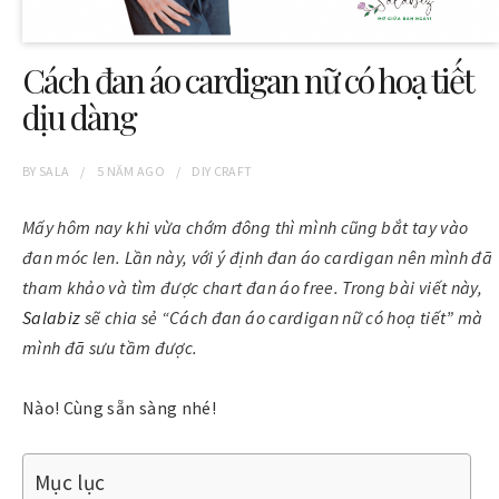
Cách đan áo cardigan nữ có hoạ tiết
dịu dàng
BY
SALA
5 NĂM
AGO
DIY CRAFT
Mấy hôm nay khi vừa chớm đông thì mình cũng bắt tay vào
đan móc len. Lần này, với ý định đan áo cardigan nên mình đã
tham khảo và tìm được chart đan áo free. Trong bài viết này,
Salabiz
sẽ chia sẻ “Cách đan áo cardigan nữ có hoạ tiết” mà
mình đã sưu tầm được.
Nào! Cùng sẵn sàng nhé!
Mục lục