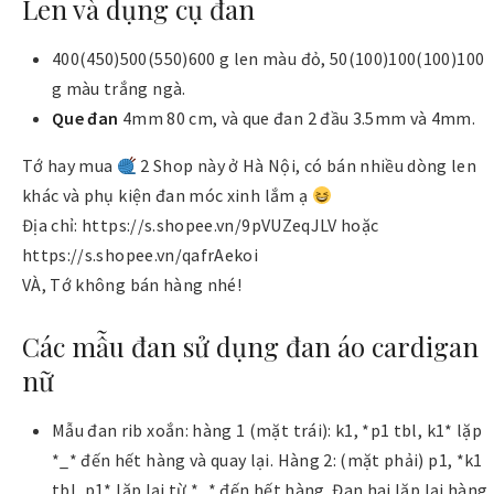
Len và dụng cụ đan
400(450)500(550)600 g len màu đỏ, 50(100)100(100)100
g màu trắng ngà.
Que đan
4mm 80 cm, và que đan 2 đầu 3.5mm và 4mm.
Tớ hay mua
2 Shop này ở Hà Nội, có bán nhiều dòng len
khác và phụ kiện đan móc xinh lắm ạ
Địa chỉ: https://s.shopee.vn/9pVUZeqJLV hoặc
https://s.shopee.vn/qafrAekoi
VÀ, Tớ không bán hàng nhé!
Các mẫu đan sử dụng đan áo cardigan
nữ
Mẫu đan rib xoắn: hàng 1 (mặt trái): k1, *p1 tbl, k1* lặp
*_* đến hết hàng và quay lại. Hàng 2: (mặt phải) p1, *k1
tbl, p1* lặp lại từ *_* đến hết hàng. Đan hai lặp lại hàng