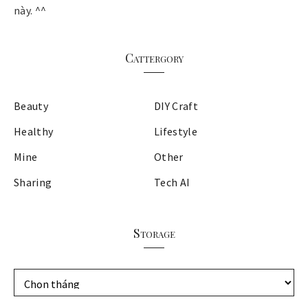
này. ^^
Cattergory
Beauty
DIY Craft
Healthy
Lifestyle
Mine
Other
Sharing
Tech AI
Storage
S
t