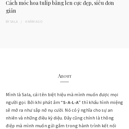
Cách móc hoa tulip bằng len cực đẹp, siêu đơn
giản
BY
SALA
4 NĂM
AGO
About
Mình là Sala, cái tên biệt hiệu mà mình muốn được mọi
người gọi. Bởi khi phát âm “
S-A-L-A
” thì khẩu hình miệng
sẽ mở ra như sắp nở nụ cười. Nó có ý nghĩa cho sự an
nhiên và những điều kỳ diệu. Đây cũng chính là thông
điệp mà mình muốn gửi gắm trong hành trình kết nối