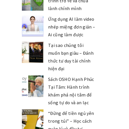
trình trở về và chữa
lành chính mình
Ứng dụng AI làm video
nhép miệng đơn giản –
Ai cũng làm được
Tại sao chúng tôi
muốn bạn giàu – Đánh
thức tư duy tài chính
hiện đại
Sách OSHO Hạnh Phúc
Tại Tâm: Hành trình
khám phá nội tâm để
sống tự do và an lạc
“Đừng để tiền ngủ yên
trong túi” – Học cách
quản lý và đầu tư