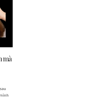
ớm mà
 sau
 mình