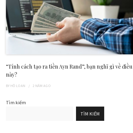
“Tính cách tạo ra tiền Ayn Rand”, bạn nghĩ gì về điều
này?
BY
HỒ LOAN
2 NĂM
AGO
Tìm kiếm
TÌM KIẾM