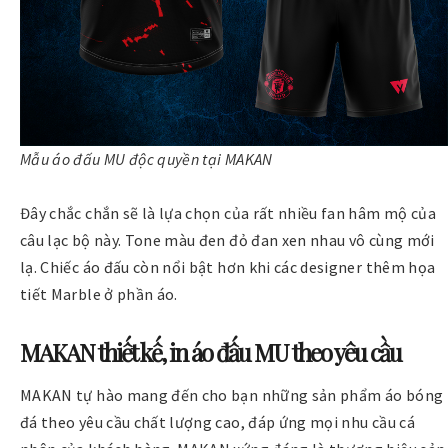
Mẫu áo đấu MU độc quyền tại MAKAN
Đây chắc chắn sẽ là lựa chọn của rất nhiều fan hâm mộ của
câu lạc bộ này. Tone màu đen đỏ đan xen nhau vô cùng mới
lạ. Chiếc áo đấu còn nổi bật hơn khi các designer thêm họa
tiết Marble ở phần áo.
MAKAN thiết kế, in áo đấu MU theo yêu cầu
MAKAN tự hào mang đến cho bạn những sản phẩm áo bóng
đá theo yêu cầu chất lượng cao, đáp ứng mọi nhu cầu cá