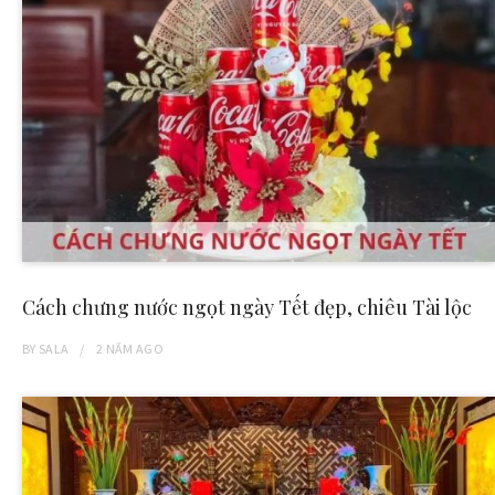
Cách chưng nước ngọt ngày Tết đẹp, chiêu Tài lộc
BY
SALA
2 NĂM
AGO