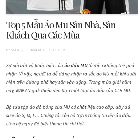
Top 5 Mẫu Áo Mu Sân Nhà, Sân
Khách Qua Các Mùa
BY
SALA
3 NĂM
AGO
OTHER
Sự nổi bật và khác biệt của
áo đấu MU
là điều không thể phủ
nhận. Vì vậy, người ta dễ dàng nhận ra sắc áo MU mỗi khi xuất
hiện trên đường phố hay sân vận động. Trong mùa giải năm
nay, MAKAN giới thiệu đến bạn một loạt áo đấu của CLB MU.
Bộ sưu tập áo đá bóng của MU có chất liệu cao cấp, đầy đủ
size áo S, M, L… Chúng tôi còn hỗ trợ in thông tin lên áo đấu.
Liên hệ ngay để biết thông tin chi tiết!