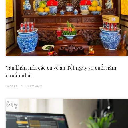
Văn khấn mời các cụ về ăn Tết ngày 30 cuối năm
chuẩn nhất
BY
SALA
2 NĂM
AGO