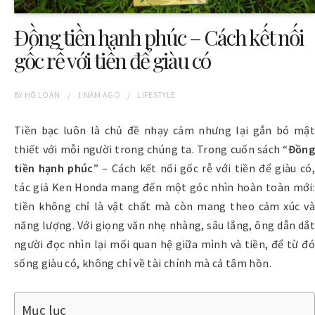
Đồng tiền hạnh phúc – Cách kết nối
gốc rễ với tiền để giàu có
BY
HỒ LOAN
1 NĂM
AGO
LIFESTYLE
Tiền bạc luôn là chủ đề nhạy cảm nhưng lại gắn bó mật
thiết với mỗi người trong chúng ta. Trong cuốn sách “
Đồng
tiền hạnh phúc
” – Cách kết nối gốc rễ với tiền để giàu có,
tác giả Ken Honda mang đến một góc nhìn hoàn toàn mới:
tiền không chỉ là vật chất mà còn mang theo cảm xúc và
năng lượng. Với giọng văn nhẹ nhàng, sâu lắng, ông dẫn dắt
người đọc nhìn lại mối quan hệ giữa mình và tiền, để từ đó
sống giàu có, không chỉ về tài chính mà cả tâm hồn.
Mục lục