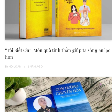
“Tôi Biết Ơn”: Món quà tinh thần giúp ta sống an lạc
hơn
BY
HỒ LOAN
1 NĂM
AGO