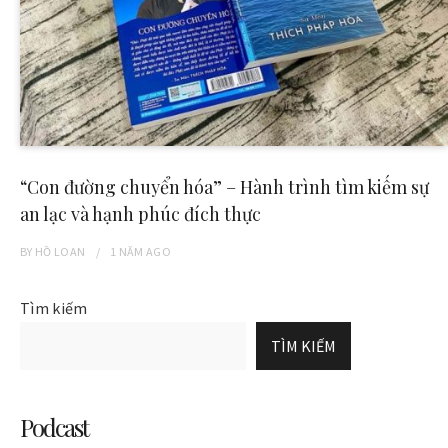
“Con đường chuyển hóa” – Hành trình tìm kiếm sự
an lạc và hạnh phúc đích thực
BY
HỒ LOAN
1 NĂM
AGO
Tìm kiếm
TÌM KIẾM
Podcast