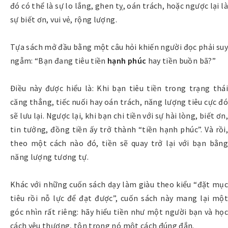
đó có thể là sự lo lắng, ghen tỵ, oán trách, hoặc ngược lại là
sự biết ơn, vui vẻ, rộng lượng.
Tựa sách mở đầu bằng một câu hỏi khiến người đọc phải suy
ngẫm: “Bạn đang tiêu tiền
hạnh phúc
hay tiền buồn bã?”
Điều này được hiểu là: Khi bạn tiêu tiền trong trạng thái
căng thẳng, tiếc nuối hay oán trách, năng lượng tiêu cực đó
sẽ lưu lại. Ngược lại, khi bạn chi tiền với sự hài lòng, biết ơn,
tin tưởng, đồng tiền ấy trở thành “tiền hạnh phúc”. Và rồi,
theo một cách nào đó, tiền sẽ quay trở lại với bạn bằng
năng lượng tương tự.
Khác với những cuốn sách dạy làm giàu theo kiểu “đặt mục
tiêu rồi nỗ lực để đạt được”, cuốn sách này mang lại một
góc nhìn rất riêng: hãy hiểu tiền như một người bạn và học
cách yêu thương, tôn trọng nó một cách đúng đắn.