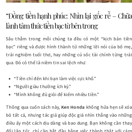
“Đồng tiền hạnh phúc: Nhìn lại gốc rễ – Chữa
lành tâm thức tiền bạc từ bên trong
Sâu thẳm trong mỗi chúng ta đều có một “kịch bản tiền
bạc” riêng và được hình thành từ những lời nói của bố mẹ,
trải nghiệm tuổi thơ, hay những cú sốc tài chính từng trải
qua. Đó có thể là niềm tin sai lệch như:
“Tiền chỉ đến khi bạn làm việc cực khổ.”
“Người giàu thường ích kỷ.”
“Mình không đủ giỏi để kiếm nhiều tiền.”
Thông qua cuốn sách này,
Ken Honda
không hứa hẹn sẽ xóa
bỏ tất cả, nhưng tác giả giúp độc giả nhìn thẳng vào những
điều ấy một cách dịu dàng và bao dung. Bạn không cần thay
đổi lập tức, chỉ cần bắt đầu bằng việc thành thật với cảm