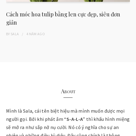
Cách móc hoa tulip bằng len cực đẹp, siêu đơn
giản
BY
SALA
4 NĂM
AGO
About
Mình là Sala, cái tên biệt hiệu mà mình muốn được mọi
người gọi. Bởi khi phát âm “
S-A-L-A
” thì khẩu hình miệng
sẽ mở ra như sắp nở nụ cười. Nó có ý nghĩa cho sự an
nhiên và những điều kỳ diệu. Đây cũng chính là thông