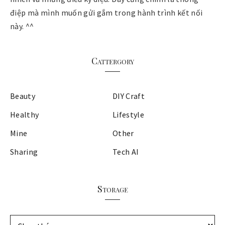
điệp mà mình muốn gửi gắm trong hành trình kết nối
này. ^^
Cattergory
Beauty
DIY Craft
Healthy
Lifestyle
Mine
Other
Sharing
Tech AI
Storage
S