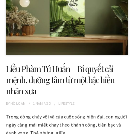
Liễu Phàm Tứ Huấn – Bí quyết cải
mệnh, dưỡng tâm từ một bậc hiền
nhân xưa
BY
HỒ LOAN
1 NĂM
AGO
LIFESTYLE
Trong dòng chảy vội vã của cuộc sống hiện đại, con người
ngày càng mải miết chạy theo thành công, tiền bạc và
danh vọng. Thế nhưng, giữa…