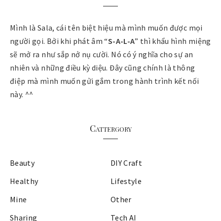
Mình là Sala, cái tên biệt hiệu mà mình muốn được mọi
người gọi. Bởi khi phát âm “
S-A-L-A
” thì khẩu hình miệng
sẽ mở ra như sắp nở nụ cười. Nó có ý nghĩa cho sự an
nhiên và những điều kỳ diệu. Đây cũng chính là thông
điệp mà mình muốn gửi gắm trong hành trình kết nối
này. ^^
Cattergory
Beauty
DIY Craft
Healthy
Lifestyle
Mine
Other
Sharing
Tech AI