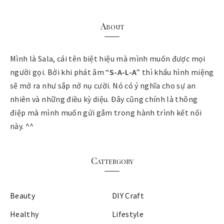
About
Mình là Sala, cái tên biệt hiệu mà mình muốn được mọi
người gọi. Bởi khi phát âm “
S-A-L-A
” thì khẩu hình miệng
sẽ mở ra như sắp nở nụ cười. Nó có ý nghĩa cho sự an
nhiên và những điều kỳ diệu. Đây cũng chính là thông
điệp mà mình muốn gửi gắm trong hành trình kết nối
này. ^^
Cattergory
Beauty
DIY Craft
Healthy
Lifestyle