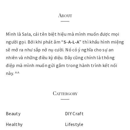
About
Mình là Sala, cái tên biệt hiệu mà mình muốn được mọi
người gọi. Bởi khi phát âm “
S-A-L-A
” thì khẩu hình miệng
sẽ mở ra như sắp nở nụ cười. Nó có ý nghĩa cho sự an
nhiên và những điều kỳ diệu. Đây cũng chính là thông
điệp mà mình muốn gửi gắm trong hành trình kết nối
này. ^^
Cattergory
Beauty
DIY Craft
Healthy
Lifestyle