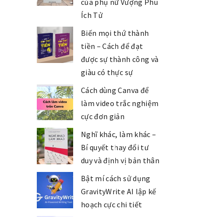
của phụ nữ Vượng Phu
Ích Tử
Biến mọi thứ thành
tiền – Cách để đạt
được sự thành công và
giàu có thực sự
Cách dùng Canva để
làm video trắc nghiệm
cực đơn giản
Nghĩ khác, làm khác –
Bí quyết thay đổi tư
duy và định vị bản thân
Bật mí cách sử dụng
GravityWrite AI lập kế
hoạch cực chi tiết