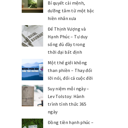
Bí quyết cải mệnh,
dưỡng tâm từ một bậc
hiền nhân xưa
Để Thịnh Vượng và
Hạnh Phúc – Tư duy
sống đủ đầy trong
thời đại bất định
Một thế giới không
than phiền – Thay đổi
lời nói, đổi cả cuộc đời
Suy niệm mỗi ngày –
Lev Tolstoy: Hành
trình tỉnh thức 365
ngày
Đồng tiền hạnh phúc –