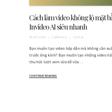
Cách làm video không lộ mặt b
Invideo AI siêu nhanh
BY
HỒ LOAN
1 NĂM
AGO
TECH AI
Bạn muốn tạo video hấp dẫn mà không cần xuấ
trước ống kính? Bạn muốn tạo những video hấ
thu hút lượt xem vừa dễ vừa…
CONTINUE READING