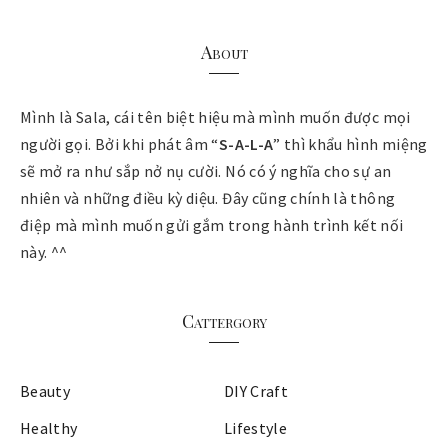
About
Mình là Sala, cái tên biệt hiệu mà mình muốn được mọi
người gọi. Bởi khi phát âm “
S-A-L-A
” thì khẩu hình miệng
sẽ mở ra như sắp nở nụ cười. Nó có ý nghĩa cho sự an
nhiên và những điều kỳ diệu. Đây cũng chính là thông
điệp mà mình muốn gửi gắm trong hành trình kết nối
này. ^^
Cattergory
Beauty
DIY Craft
Healthy
Lifestyle