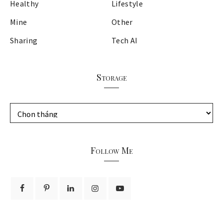
Healthy
Lifestyle
Mine
Other
Sharing
Tech AI
Storage
S
t
o
r
Follow Me
a
g
e