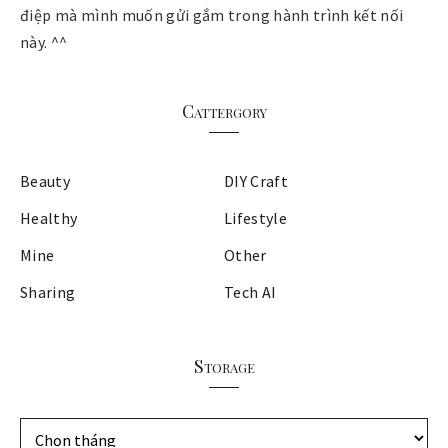
điệp mà mình muốn gửi gắm trong hành trình kết nối
này. ^^
Cattergory
Beauty
DIY Craft
Healthy
Lifestyle
Mine
Other
Sharing
Tech AI
Storage
S