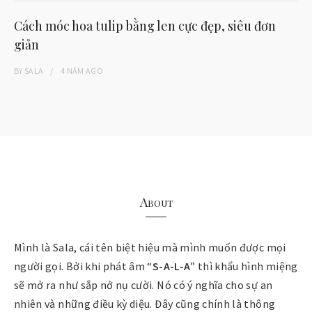
Cách móc hoa tulip bằng len cực đẹp, siêu đơn
giản
BY
SALA
4 NĂM
AGO
About
Mình là Sala, cái tên biệt hiệu mà mình muốn được mọi
người gọi. Bởi khi phát âm “
S-A-L-A
” thì khẩu hình miệng
sẽ mở ra như sắp nở nụ cười. Nó có ý nghĩa cho sự an
nhiên và những điều kỳ diệu. Đây cũng chính là thông