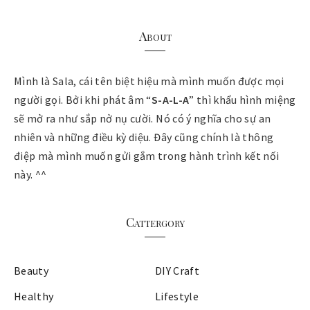
About
Mình là Sala, cái tên biệt hiệu mà mình muốn được mọi
người gọi. Bởi khi phát âm “
S-A-L-A
” thì khẩu hình miệng
sẽ mở ra như sắp nở nụ cười. Nó có ý nghĩa cho sự an
nhiên và những điều kỳ diệu. Đây cũng chính là thông
điệp mà mình muốn gửi gắm trong hành trình kết nối
này. ^^
Cattergory
Beauty
DIY Craft
Healthy
Lifestyle