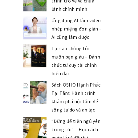
trình trở về và chữa
lành chính mình
Ứng dụng AI làm video
nhép miệng đơn giản –
Ai cũng làm được
Tại sao chúng tôi
muốn bạn giàu – Đánh
thức tư duy tài chính
hiện đại
Sách OSHO Hạnh Phúc
Tại Tâm: Hành trình
khám phá nội tâm để
sống tự do và an lạc
“Đừng để tiền ngủ yên
trong túi” – Học cách
quản lý và đầu tư