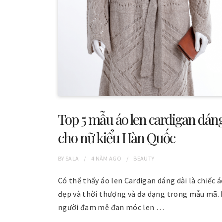
Top 5 mẫu áo len cardigan dáng
cho nữ kiểu Hàn Quốc
BY
SALA
4 NĂM
AGO
BEAUTY
Có thể thấy áo len Cardigan dáng dài là chiếc á
đẹp và thời thượng và đa dạng trong mẫu mã. 
người đam mê đan móc len …