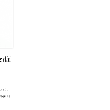
 dài
o rất
Nếu là